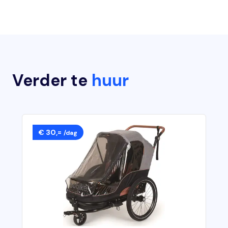
Verder te
huur
€ 30,=
/dag