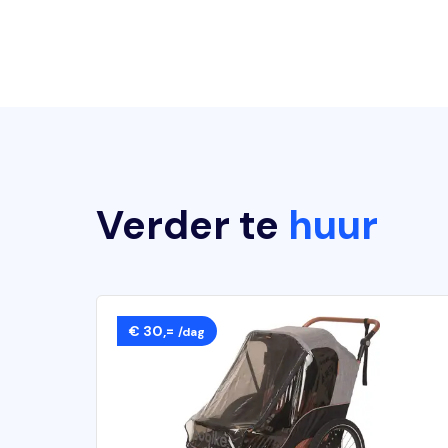
Verder te
huur
€ 30,=
/dag