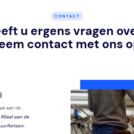
CONTACT
eft u ergens vragen ov
eem contact met ons o
l
aal aan de
filiaal aan de
uurfietsen.