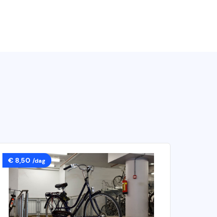
€ 8,50
/dag