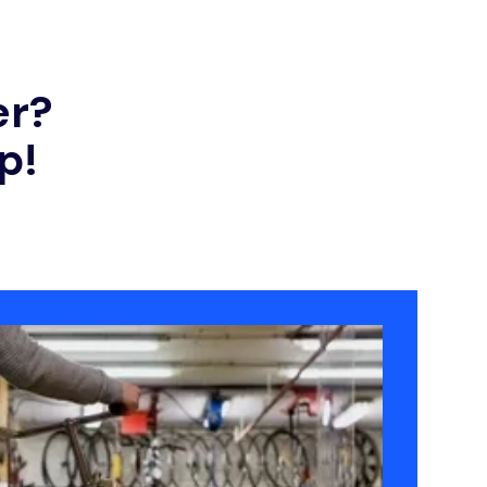
er?
p!