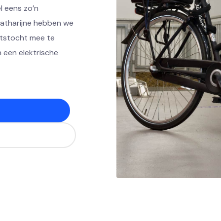
l eens zo’n
 Catharijne hebben we
ietstocht mee te
 een elektrische