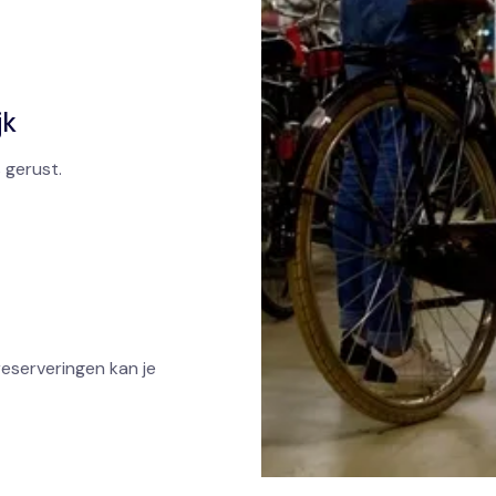
jk
 gerust.
reserveringen kan je