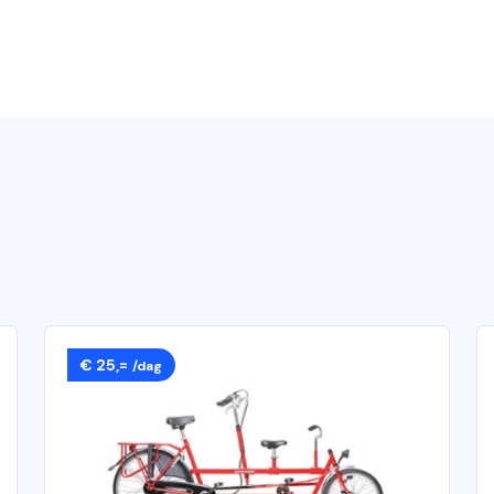
€ 25,=
/dag