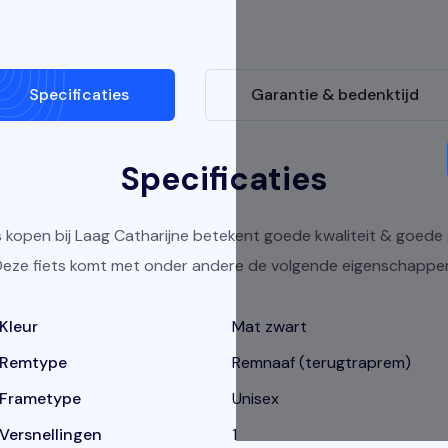
Specificaties
Garantie & bedenktijd
Specificaties
s kopen bij Laag Catharijne betekent goede kwaliteit & goede 
eze fiets komt met onder andere de volgende eigenschappe
Kleur
Mat zwart
Remtype
Remnaaf (terugtraprem)
Frametype
Unisex
Versnellingen
1