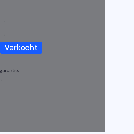
Verkocht
garantie.
n: