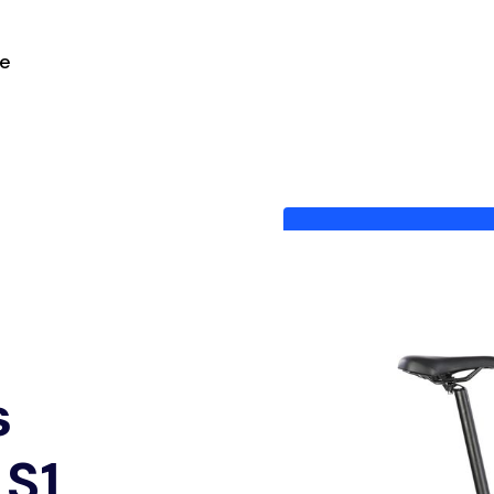
ie
s
S1