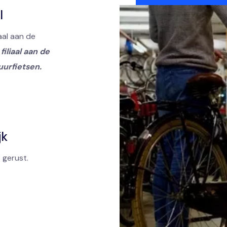
l
aal aan de
filiaal aan de
uurfietsen.
jk
 gerust.