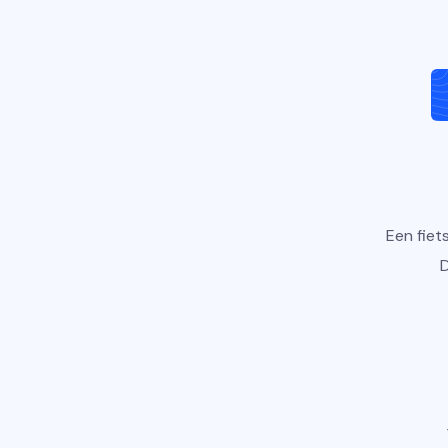
Een fiet
D