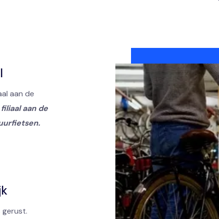
l
aal aan de
filiaal aan de
uurfietsen.
jk
 gerust.