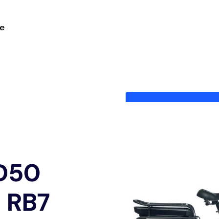
ie
 D50
t RB7