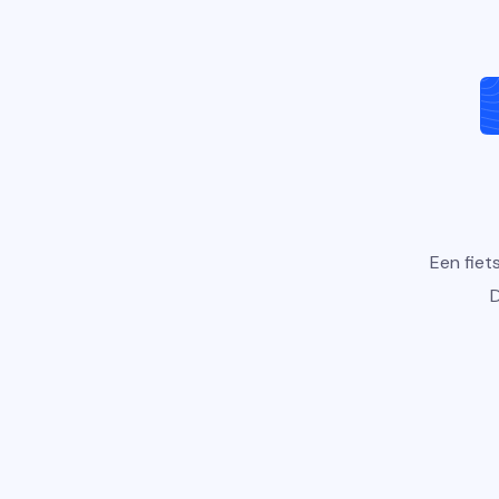
Een fiet
D